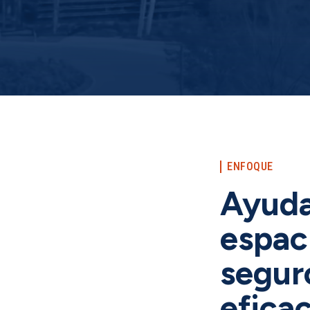
ENFOQUE
Ayuda
espac
seguro
eficac