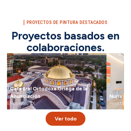
PROYECTOS DE PINTURA DESTACADOS
Proyectos basados en
colaboraciones.
Catedral Ortodoxa Griega de la
Anunciación
Nurix
Houston, TX
Houston, 
Ver todo