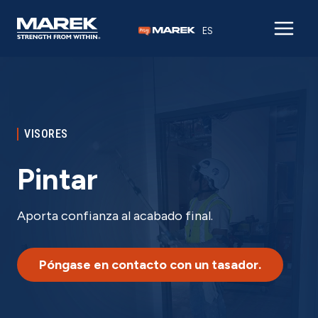
Ir al contenido
ES
VISORES
Pintar
Aporta confianza al acabado final.
Póngase en contacto con un tasador.