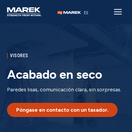
Ir al contenido
ES
VISORES
Acabado en seco
Paredes lisas, comunicación clara, sin sorpresas.
Póngase en contacto con un tasador.